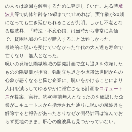
の人々は原因を解明するために奔走していた。ある時
魔
波具
等で肉体年齢を19歳までで止めれば、実年齢が20歳
になっても生き延びられることが判明。しかし不老とな
る魔波具、「時法・不変心鎖」は当時から非常に高価
で、貧困地域の住民が購入することは難しかった。
最終的に呪いを受けていなかった年代の大人達も寿命で
亡くなり、無人となった。
呪いの発端は陽獄地域の開発計画で立ち退きを依頼した
ものの陽獄側が拒否。強制立ち退きや虐殺は世間からの
心象が悪くなると悩む企業に、呪いをかけることにより
人口を減らしてゆるやかに滅亡させる計画を
コキュート
ス
が提案、実行。約40年前無人となったのを確認した企
業がコキュートスから指示された通りに呪いの魔波具を
解除すると報告があったきりなぜか開発計画は進んでお
らず更地のまま。肝心の魔波具も見つかっていない。