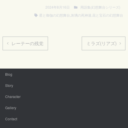
2024年8月16日
用語集(幻想舞台シリーズ)
星と御伽の幻想舞台
,
灰璃の死神達
,
花と宝石の幻想舞台
レーテーの残党
ミラズ(リアズ)
Blog
Story
Character
Gallery
Contact