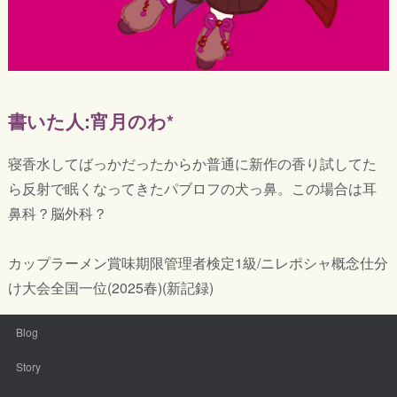
書いた人:宵月のわ*
寝香水してばっかだったからか普通に新作の香り試してた
ら反射で眠くなってきたパブロフの犬っ鼻。この場合は耳
鼻科？脳外科？
カップラーメン賞味期限管理者検定1級/ニレポシャ概念仕分
け大会全国一位(2025春)(新記録)
Blog
Story